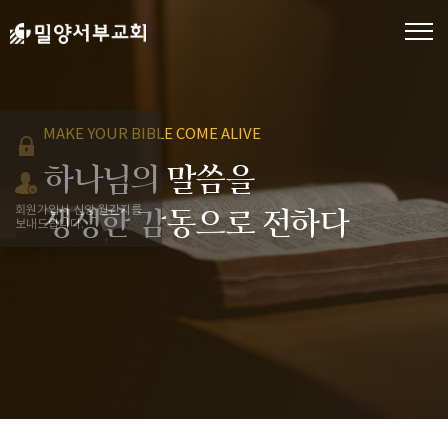
회
원
가
입
로
MAKE YOUR BIBLE COME ALIVE
그
인
하나님의 말씀을
아
회원가입시 신앙 월간지를
생생한 감동으로 전하다
보내드립니다.
이
디
찾
기
비
밀
번
호
찾