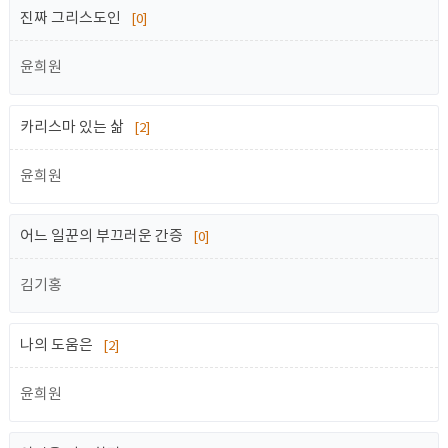
진짜 그리스도인
[0]
윤희원
카리스마 있는 삶
[2]
윤희원
어느 일꾼의 부끄러운 간증
[0]
김기홍
나의 도움은
[2]
윤희원