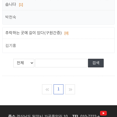
습니다
[1]
박천숙
추락하는 곳에 길이 있다(구원간증)
[0]
김기홍
맨처음
1
맨마지막
주소
경상남도 밀양시 가곡중앙길 10
TEL
010-7222-4767