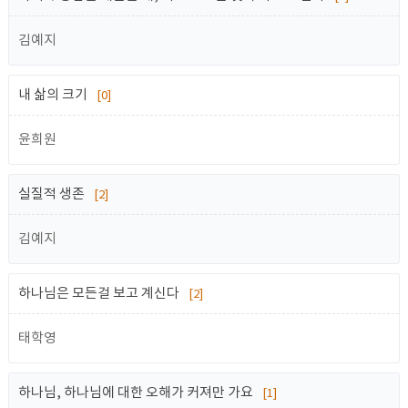
김예지
내 삶의 크기
[0]
윤희원
실질적 생존
[2]
김예지
하나님은 모든걸 보고 계신다
[2]
태학영
하나님, 하나님에 대한 오해가 커져만 가요
[1]