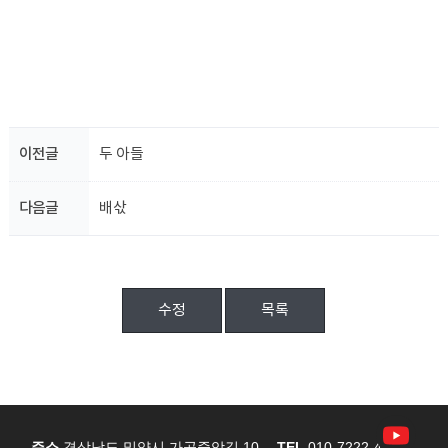
이전글
두 아들
다음글
배삯
수정
목록
주소
경상남도 밀양시 가곡중앙길 10
TEL
010-7222-4767