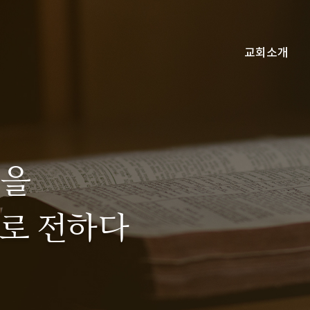
교회소개
전국모임소식
교회소개
목회자 칼럼
소개영상
말씀카드
우리가 믿는 바
주일설교
Q&A
갤러리
복음
사명/비전
복음만
초청집
교
씀을
로 전하다