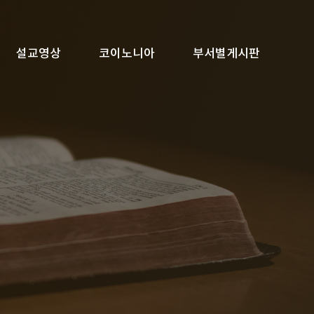
설교영상
코이노니아
부서별게시판
화
회
회학교
집회안내
쉐마노트
QT방송
청년회
오시는 길
복음노트
GNTV방송
외국인전도팀
영상자료
기도제목
자료실
자유게시판
재정보고