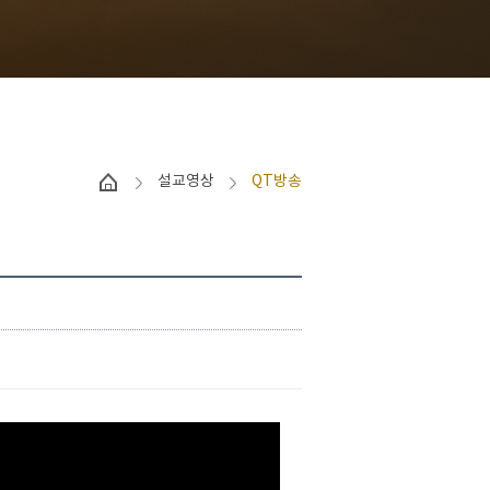
설교영상
QT방송