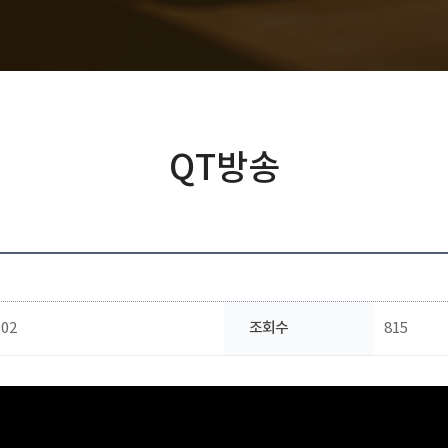
QT방송
:02
조회수
815